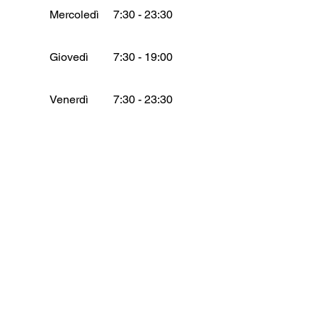
Mercoledì
7:30 - 23:30
Giovedì
7:30 - 19:00
Venerdì
7:30 - 23:30
Sabato
7:30 - 23:30
Domenica
7:30 - 23:30
Ristorante e spiaggia
Raphael Beach
Lungomare Sergio Piermanni 2