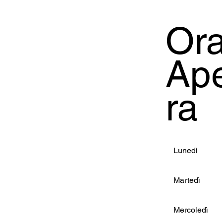
Ora
Ape
ra
Lunedì
Martedì
Mercoledì