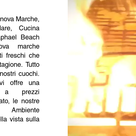
tanova Marche,
Mare, Cucina
phael Beach
nova marche
ti freschi che
tagione. Tutto
ostri cuochi.
vi offre una
 a prezzi
ato, le nostre
li.
Ambiente
la vista sulla