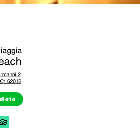
piaggia
each
ermanni 2
MC) 62012
diato